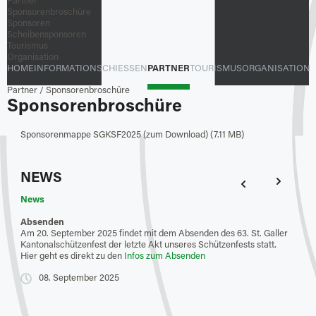
Partner
Sponsorenbroschüre
Sponsoren
Scheibensponsoren
Tourismus
Organisation
HOME
INFORMATION
SCHIESSEN
PARTNER
TOURISMUS
ORGANISATION
Partner
/
Sponsorenbroschüre
Sponsorenbroschüre
Sponsorenmappe SGKSF2025 (zum Download) (7.11 MB)
NEWS
News
New
Absenden
Feue
Am 20. September 2025 findet mit dem Absenden des 63. St. Galler
Der S
Kantonalschützenfest der letzte Akt unseres Schützenfests statt.
gefal
Hier geht es direkt zu den
Infos zum Absenden
Resul
Hier 
08. September 2025