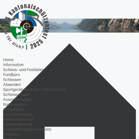
Home
Information
Schiess- und Festdaten
Fundbüro
Schiessen
Absenden
Sportgerätekontrolle / Festzentrum
Schiessanlagen
Auszeichnungen
Naturalgaben
Schiessplan
Kurzschiessplan
Militärwettkampf
Gästewettkampf
Schützenkönigskonkurrenz
Resultate