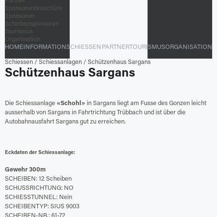
Partner
Sponsorenbroschüre
Sponsoren
Scheibensponsoren
Tourismus
Organisation
HOME
INFORMATION
SCHIESSEN
PARTNER
TOURISMUS
ORGANISATION
Schiessen
/
Schiessanlagen
/
Schützenhaus Sargans
Schützenhaus Sargans
Die Schiessanlage
«Schohl»
in Sargans liegt am Fusse des Gonzen leicht
ausserhalb von Sargans in Fahrtrichtung Trübbach und ist über die
Autobahnausfahrt Sargans gut zu erreichen.
Eckdaten der Schiessanlage:
Gewehr 300m
SCHEIBEN: 12 Scheiben
SCHUSSRICHTUNG: NO
SCHIESSTUNNEL: Nein
SCHEIBENTYP: SIUS 9003
SCHEIBEN-NR.: 61-72