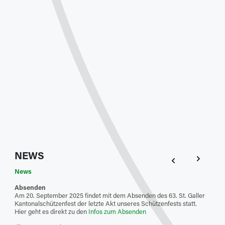
NEWS
News
New
Absenden
Feue
Am 20. September 2025 findet mit dem Absenden des 63. St. Galler
Der S
Kantonalschützenfest der letzte Akt unseres Schützenfests statt.
gefal
Hier geht es direkt zu den
Infos zum Absenden
Resul
Hier 