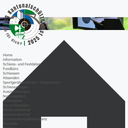
Home
Information
Schiess- und Festdaten
Fundbüro
Schiessen
Absenden
Sportgerätekontrolle / Festzentrum
Schiessanlagen
Auszeichnungen
Naturalgaben
Schiessplan
Kurzschiessplan
Militärwettkampf
Gästewettkampf
Schützenkönigskonkurrenz
Resultate