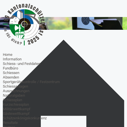
Home
Information
Schiess- und Festdaten
Fundbüro
Schiessen
Absenden
Sportgerätekontrolle / Festzentrum
Schiessanlagen
Auszeichnungen
Naturalgaben
Schiessplan
Kurzschiessplan
Militärwettkampf
Gästewettkampf
Schützenkönigskonkurrenz
Resultate