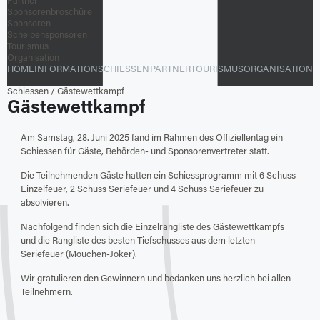
Partner
Sponsorenbroschüre
Sponsoren
Scheibensponsoren
Tourismus
Organisation
HOME
INFORMATION
SCHIESSEN
PARTNER
TOURISMUS
ORGANISATION
Schiessen
/
Gästewettkampf
Gästewettkampf
Am Samstag, 28. Juni 2025 fand im Rahmen des Offiziellentag ein
Schiessen für Gäste, Behörden- und Sponsorenvertreter statt.
Die Teilnehmenden Gäste hatten ein Schiessprogramm mit 6 Schuss
Einzelfeuer, 2 Schuss Seriefeuer und 4 Schuss Seriefeuer zu
absolvieren.
Nachfolgend finden sich die Einzelrangliste des Gästewettkampfs
und die Rangliste des besten Tiefschusses aus dem letzten
Seriefeuer (Mouchen-Joker).
Wir gratulieren den Gewinnern und bedanken uns herzlich bei allen
Teilnehmern.