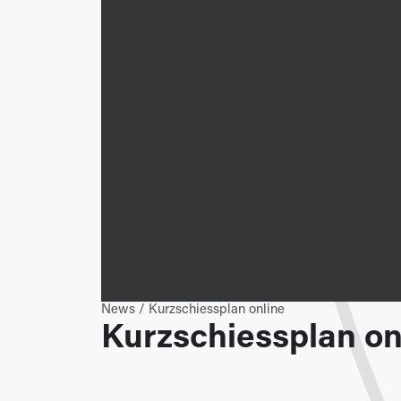
News
/
Kurzschiessplan online
Kurzschiessplan on