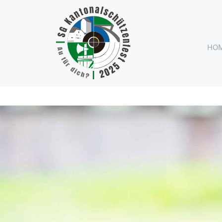
Hier geht's direkt zum Kurzschiessplan" />
HO