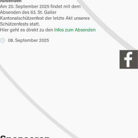
Absenden
Feuer frei am St. Ga
Am 20. September 2025 findet mit dem
Kantonalschützenf
Absenden des 63. St. Galler
Der Startschuss für d
Kantonalschützenfest der letzte Akt unseres
Kantonalschützenfest
Schützenfests statt.
Startschuss treffen 
Hier geht es direkt zu den
Infos zum Absenden
Resultate ein.
Hier geht es direkt
08. September 2025
20. Juni 2025