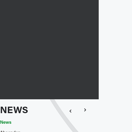
NEWS
News
News