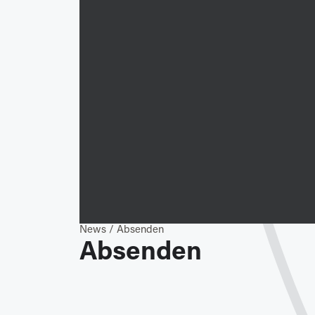
News
/
Absenden
Absenden