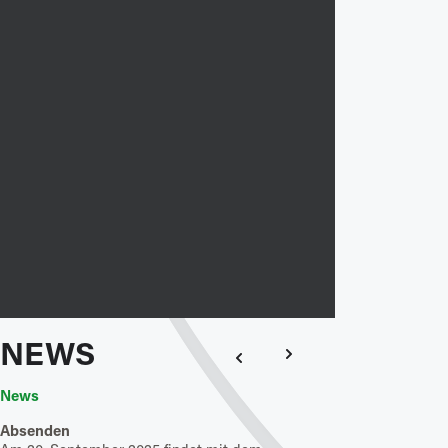
NEWS
News
News
Absenden
Feuer frei am St. Ga