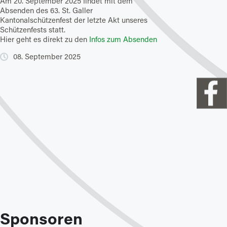
Am 20. September 2025 findet mit dem
Kantonalschützenf
Absenden des 63. St. Galler
Der Startschuss für d
Kantonalschützenfest der letzte Akt unseres
Kantonalschützenfest
Schützenfests statt.
Startschuss treffen 
Hier geht es direkt zu den
Infos zum Absenden
Resultate ein.
Hier geht es direkt
08. September 2025
20. Juni 2025
Sponsoren